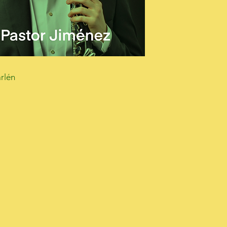
arlén