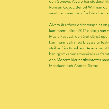
och Genève. Álvaro har studerat kla
Romain Guyot, Benoît Willman och
samt kammarmusik för bland annat
Álvaro är utöver orkesterspelet en
kammarmusiker. 2017 deltog han v
Music Festival, och året därpå spel
kammarmusik med blåsare ur festiv
stråkar från Kronberg Academy of 
han gjort kammarmusikaliska fram
och Mozarts klarinettkvintetter samt
Messiaen och Andrea Tarrodi.