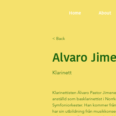
Home
About
< Back
Alvaro Jim
Klarinett
Klarinettisten Álvaro Pastor Jimene
anställd som basklarinettist i Norr
Symfoniorkester. Han kommer från 
har sin utbildning från musikkonse