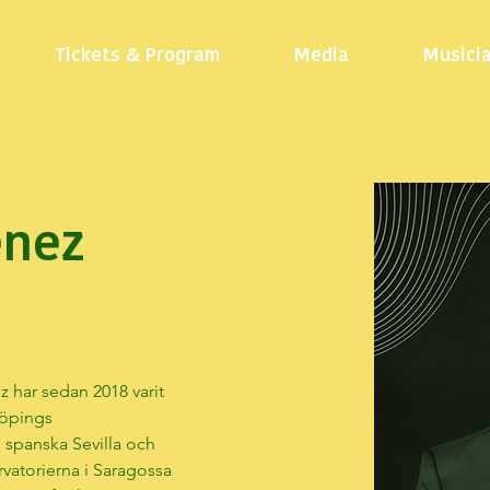
Tickets & Program
Media
Musici
enez
z har sedan 2018 varit 
köpings 
spanska Sevilla och 
rvatorierna i Saragossa 