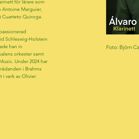
rinett för lärare som 
 Antoine Marguier, 
 Cuarteto Quiroga.
 passionerad 
id Schleswig-Holstein 
ade han in 
Foto: Björn C
alens orkester samt 
Music. Under 2024 har 
trädanden i Brahms 
 i verk av Olivier 