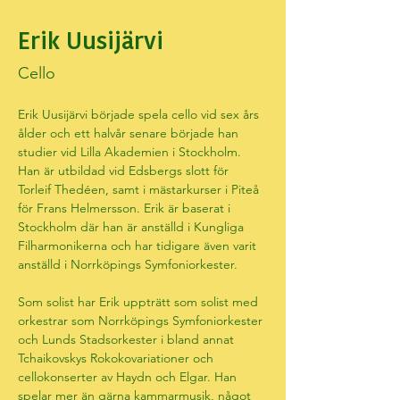
Erik Uusijärvi
Cello
Erik Uusijärvi började spela cello vid sex års 
ålder och ett halvår senare började han 
studier vid Lilla Akademien i Stockholm. 
Han är utbildad vid Edsbergs slott för 
Torleif Thedéen, samt i mästarkurser i Piteå 
för Frans Helmersson. Erik är baserat i 
Stockholm där han är anställd i Kungliga 
Filharmonikerna och har tidigare även varit 
anställd i Norrköpings Symfoniorkester.
Som solist har Erik uppträtt som solist med 
orkestrar som Norrköpings Symfoniorkester 
och Lunds Stadsorkester i bland annat 
Tchaikovskys Rokokovariationer och 
cellokonserter av Haydn och Elgar. Han 
spelar mer än gärna kammarmusik, något 