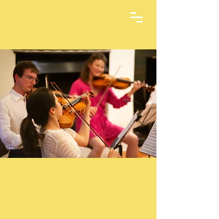
Arkipelag Kammarmusikfestival